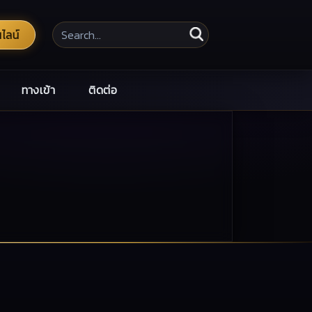
ไลน์
ทางเข้า
ติดต่อ