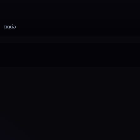
ติดต่อ